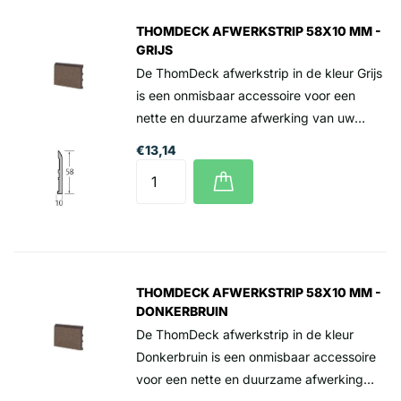
meter 13,14 incl. btw Levering alleen per
THOMDECK AFWERKSTRIP 58X10 MM -
volle lengte van 3 meter
GRIJS
De ThomDeck afwerkstrip in de kleur Grijs
is een onmisbaar accessoire voor een
nette en duurzame afwerking van uw
ThomDeck terrasplanken. Deze strip is
€13,14
ontworpen om de randen van de
terrasplanken strak af te werken, wat
zorgt voor een professionele en verzorgde
uitstraling van uw terras. Prijs per lengte 3
meter 13,14 incl. btw Levering alleen per
volle lengte van 3 meter
THOMDECK AFWERKSTRIP 58X10 MM -
DONKERBRUIN
De ThomDeck afwerkstrip in de kleur
Donkerbruin is een onmisbaar accessoire
voor een nette en duurzame afwerking