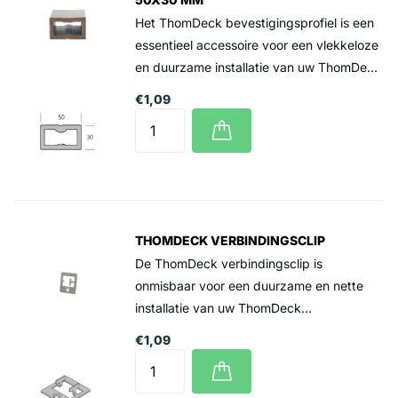
Het ThomDeck bevestigingsprofiel is een
essentieel accessoire voor een vlekkeloze
en duurzame installatie van uw ThomDeck
terrasplanken. Dit profiel is ontworpen om
€1,09
de terrasplanken stevig op hun plaats te
houden en zorgt voor een nette en
professionele afwerking van uw terras.
Prijs per lengte 3 meter 19,- incl. btw
Levering alleen per volle lengte van 3
meter
THOMDECK VERBINDINGSCLIP
De ThomDeck verbindingsclip is
onmisbaar voor een duurzame en nette
installatie van uw ThomDeck
terrasplanken. Deze clip is ontworpen om
€1,09
de planken stevig en naadloos te
verbinden, wat zorgt voor een stabiele en
professionele uitstraling van uw terras.