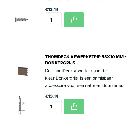
terrasplanken. Deze schroef is ontworpen
€13,14
om de planken stevig en veilig vast te
zetten, wat zorgt voor een stabiele en
professionele uitstraling van uw terras.
Prijs per stuk 4,68 incl. btw Levering
alleen per volle doos
THOMDECK AFWERKSTRIP 58X10 MM -
DONKERGRIJS
De ThomDeck afwerkstrip in de
kleur Donkergrijs is een onmisbaar
accessoire voor een nette en duurzame
afwerking van uw ThomDeck
€13,14
terrasplanken. Deze strip is ontworpen om
de randen van de terrasplanken strak af
te werken, wat zorgt voor een
professionele en verzorgde uitstraling van
uw terras. Prijs per lengte 3