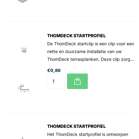
Prijs per stuk 1,09 incl. btw
THOMDECK STARTPROFIEL
De ThomDeck startclip is een clip voor een
nette en duurzame installatie van uw
ThomDeck terrasplanken. Deze clip zorgt
ervoor dat de eerste plank stevig en
€0,86
precies op zijn plaats wordt gehouden,
wat bijdraagt aan een stabiele en
professionele afwerking van uw terras.
Prijs per stuk 0,86 incl. btw
THOMDECK STARTPROFIEL
Het ThomDeck startprofiel is ontworpen