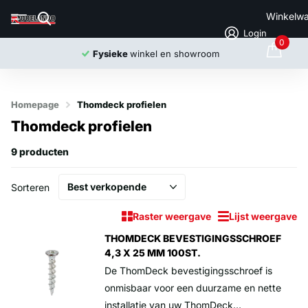
Winkelw
Login
0
Fysieke
winkel en showroom
Homepage
Thomdeck profielen
Thomdeck profielen
9 producten
Sorteren
Raster weergave
Lijst weergave
THOMDECK BEVESTIGINGSSCHROEF
4,3 X 25 MM 100ST.
De ThomDeck bevestigingsschroef is
onmisbaar voor een duurzame en nette
installatie van uw ThomDeck