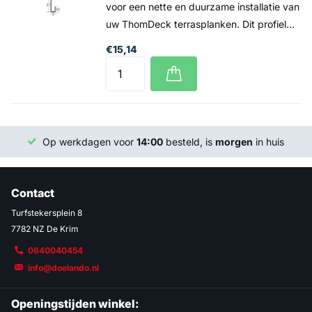
voor een nette en duurzame installatie van
uw ThomDeck terrasplanken. Dit profiel
zorgt ervoor dat de eerste plank stevig en
€15,14
precies wordt geplaatst, wat bijdraagt aan
een stabiele en professionele afwerking
van uw terras. Prijs per lengte 3
meter 15,14 incl. btw Levering alleen per
volle lengte van 3 meter
Op werkdagen voor
14:00
besteld, is
morgen
in huis
Contact
Turfstekersplein 8
7782 NZ De Krim
0640040454
info@doelando.nl
Openingstijden winkel: