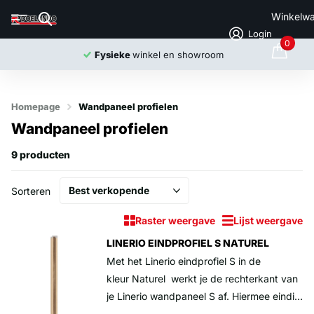
Winkelw
Login
0
Fysieke
winkel en showroom
Homepage
Wandpaneel profielen
Wandpaneel profielen
9 producten
Sorteren
Raster weergave
Lijst weergave
LINERIO EINDPROFIEL S NATUREL
Met het Linerio eindprofiel S in de
kleur Naturel werkt je de rechterkant van
je Linerio wandpaneel S af. Hiermee eindig
je zodra je op het einde bent van je