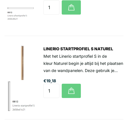
265 cm €16,92 incl. btw (Levering alleen
per volle lengte van 2.65 meter)
LINERIO STARTPROFIEL S NATUREL
Met het Linerio startprofiel S in de
kleur Naturel begin je altijd bij het plaatsen
van de wandpanelen. Deze gebruik je
altijd als je wilt starten met de Linerio
€19,18
wandpanelen. Prijs per lengte 265 cm
€19,18 incl. btw (Levering alleen per volle
lengte van 2.65 meter)