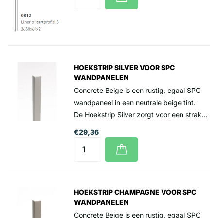
lengte van 2.65 meter)
HOEKSTRIP SILVER VOOR SPC
WANDPANELEN
Concrete Beige is een rustig, egaal SPC
wandpaneel in een neutrale beige tint.
De Hoekstrip Silver zorgt voor een strakke
en nette afwerking van binnen- en
€29,36
buitenhoeken bij SPC wandpanelen.
Deze aluminium hoekstrip in de
kleur Silver sluit perfect aan op de panelen
en geeft een moderne uitstraling. De strip
beschermt de hoeken tegen vocht en
HOEKSTRIP CHAMPAGNE VOOR SPC
stoten en zorgt dat de panelen mooi op
WANDPANELEN
elkaar aansluiten. Eenvoudig te monteren,
Concrete Beige is een rustig, egaal SPC