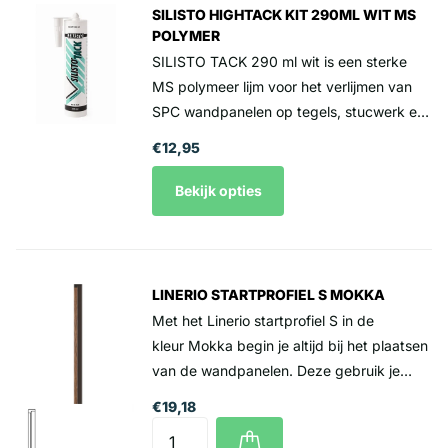
SILISTO HIGHTACK KIT 290ML WIT MS
POLYMER
SILISTO TACK 290 ml wit is een sterke
MS polymeer lijm voor het verlijmen van
SPC wandpanelen op tegels, stucwerk en
gipsplaten. Door de hoge
€12,95
aanvangshechting blijven panelen direct
stevig op hun plek, ook op verticale
Bekijk opties
wanden. Oplosmiddelvrij, blijvend
elastisch en geschikt voor vochtige
ruimtes zoals badkamer, keuken en toilet.
Breng de lijm in rillen op de achterkant van
LINERIO STARTPROFIEL S MOKKA
het paneel, druk het paneel stevig aan en
Met het Linerio startprofiel S in de
ondersteun zware panelen kort waar
kleur Mokka begin je altijd bij het plaatsen
nodig.
van de wandpanelen. Deze gebruik je
altijd als je wilt starten met de Linerio
€19,18
wandpanelen. Prijs per lengte 265 cm
€19,18 incl. btw (Levering alleen per volle