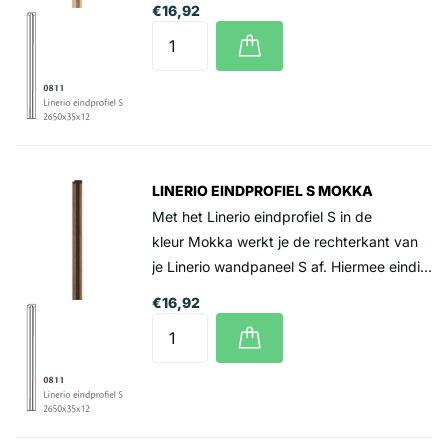
€16,92
wandpaneel bent. Prijs per lengte 265 cm
€16,92 incl. btw (Levering alleen per volle
lengte van 2.65 meter)
LINERIO EINDPROFIEL S MOKKA
Met het Linerio eindprofiel S in de
kleur Mokka werkt je de rechterkant van
je Linerio wandpaneel S af. Hiermee eindig
je zodra je op het einde bent van je
€16,92
wandpaneel bent. Prijs per lengte 265 cm
€16,92 incl. btw (Levering alleen per volle
lengte van 2.65 meter)