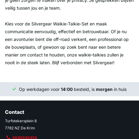
je geen zorgen te maken over je privacy. Je gesprekken blijven
veilig tussen jou en je team.
Kies voor de Silvergear Walkie-Talkie-Set en maak
communicatie eenvoudig, effectief en betrouwbaar. Of je nu
een avonturier bent die off-road verkent, een professional op
de bouwplaats, of gewoon op zoek bent naar een betere
manier om contact te houden, onze walkie-talkies zullen je
nooit in de steek laten. Blijf verbonden met Silvergear!
Op werkdagen voor
14:00
besteld, is
morgen
in huis
Contact
Turfstekersplein 8
7782 NZ De Krim
0640040454