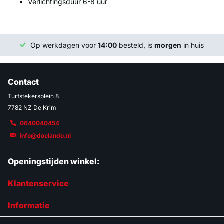
Verlichtingsduur 6-8 uur
Op werkdagen voor
14:00
besteld, is
morgen
in huis
Contact
Turfstekersplein 8
7782 NZ De Krim
0640040454
info@doelando.nl
Openingstijden winkel:
Klantenservice
Informatie